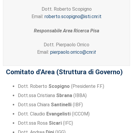
Dott. Roberto Scopigno
Email:
roberto.scopigno@isti.cnr.it
Responsabile Area Ricerca Pisa
Dott. Pierpaolo Orrico
Email:
pierpaolo.orrico@cnr.i
t
Comitato d'Area (Struttura di Governo)
Dott. Roberto
Scopigno
(Presidente F.F.)
Dott.ssa Cristiana
Sbrana
(IBBA)
Dott.ssa Chiara
Santinelli
(IBF)
Dott. Claudio
Evangelisti
(ICCOM)
Dott.ssa Rosa
Sicari
(IFC)
Dott. Andrea
Dini
(IGG)