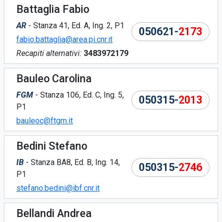
Battaglia Fabio
AR
- Stanza 41, Ed. A, Ing. 2, P1
050621-
2173
fabio.battaglia@area.pi.cnr.it
Recapiti alternativi:
3483972179
Bauleo Carolina
FGM
- Stanza 106, Ed. C, Ing. 5,
050315-
2013
P1
bauleoc@ftgm.it
Bedini Stefano
IB
- Stanza BA8, Ed. B, Ing. 14,
050315-
2746
P1
stefano.bedini@ibf.cnr.it
Bellandi Andrea