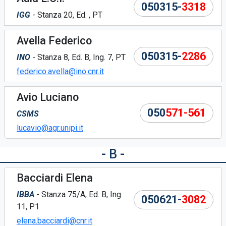
050315-
3318
IGG
- Stanza 20, Ed. , PT
Avella Federico
050315-
2286
INO
- Stanza 8, Ed. B, Ing. 7, PT
federico.avella@ino.cnr.it
Avio Luciano
050
571-561
CSMS
lucavio@agr.unipi.it
- B -
Bacciardi Elena
IBBA
- Stanza 75/A, Ed. B, Ing.
050621-
3082
11, P1
elena.bacciardi@cnr.it