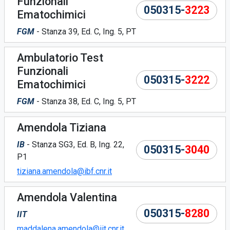
Funzionali
050315-
3223
Ematochimici
FGM
- Stanza 39, Ed. C, Ing. 5, PT
Ambulatorio Test
Funzionali
050315-
3222
Ematochimici
FGM
- Stanza 38, Ed. C, Ing. 5, PT
Amendola Tiziana
IB
- Stanza SG3, Ed. B, Ing. 22,
050315-
3040
P1
tiziana.amendola@ibf.cnr.it
Amendola Valentina
050315-
8280
IIT
maddalena.amendola@iit.cnr.it