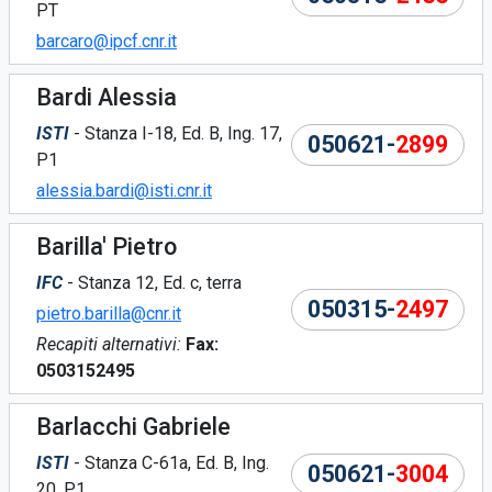
PT
barcaro@ipcf.cnr.it
Bardi Alessia
ISTI
- Stanza I-18, Ed. B, Ing. 17,
050621-
2899
P1
alessia.bardi@isti.cnr.it
Barilla' Pietro
IFC
- Stanza 12, Ed. c, terra
050315-
2497
pietro.barilla@cnr.it
Recapiti alternativi:
Fax:
0503152495
Barlacchi Gabriele
ISTI
- Stanza C-61a, Ed. B, Ing.
050621-
3004
20, P1