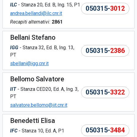
ILC
- Stanza 20, Ed. B, Ing. 15, P1
050315-
3012
andrea.bellandi@ilc.cnr.it
Recapiti alternativi:
2861
Bellani Stefano
IGG
- Stanza 32, Ed. B, Ing. 13,
050315-
2386
PT
sbellani@igg.cnr.it
Bellomo Salvatore
IIT
- Stanza CED20, Ed. A, Ing. 3,
050315-
3322
PT
salvatore.bellomo@iit.cnr.it
Benedetti Elisa
050315-
3484
IFC
- Stanza 10, Ed. A, P1