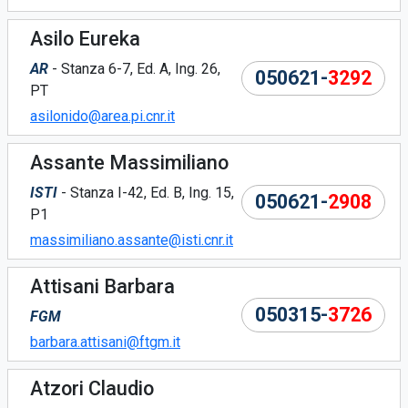
Asilo Eureka
AR
- Stanza 6-7, Ed. A, Ing. 26,
050621-
3292
PT
asilonido@area.pi.cnr.it
Assante Massimiliano
ISTI
- Stanza I-42, Ed. B, Ing. 15,
050621-
2908
P1
massimiliano.assante@isti.cnr.it
Attisani Barbara
050315-
3726
FGM
barbara.attisani@ftgm.it
Atzori Claudio