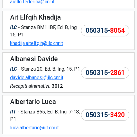
aiello.federica@cnr.it
Ait Elfqih Khadija
ILC
- Stanza BM1 IBF, Ed. B, Ing.
050315-
8054
15, P1
khadija.aitelfqih@ilc.cnr.it
Albanesi Davide
ILC
- Stanza 20, Ed. B, Ing. 15, P1
050315-
2861
davide.albanesi@ilc.cnr.it
Recapiti alternativi:
3012
Albertario Luca
IIT
- Stanza B65, Ed. B, Ing. 7-18,
050315-
3420
P1
luca.albertario@iit.cnr.it