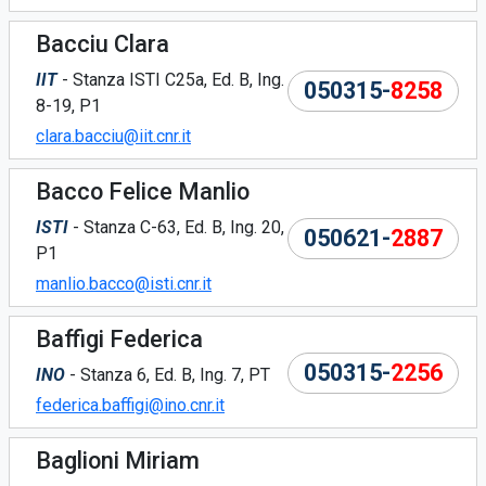
Bacciu Clara
IIT
- Stanza ISTI C25a, Ed. B, Ing.
050315-
8258
8-19, P1
clara.bacciu@iit.cnr.it
Bacco Felice Manlio
ISTI
- Stanza C-63, Ed. B, Ing. 20,
050621-
2887
P1
manlio.bacco@isti.cnr.it
Baffigi Federica
050315-
2256
INO
- Stanza 6, Ed. B, Ing. 7, PT
federica.baffigi@ino.cnr.it
Baglioni Miriam