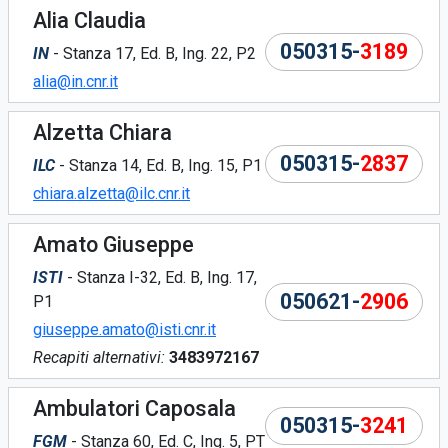
Alia Claudia
050315-
3189
IN
- Stanza 17, Ed. B, Ing. 22, P2
alia@in.cnr.it
Alzetta Chiara
050315-
2837
ILC
- Stanza 14, Ed. B, Ing. 15, P1
chiara.alzetta@ilc.cnr.it
Amato Giuseppe
ISTI
- Stanza I-32, Ed. B, Ing. 17,
050621-
2906
P1
giuseppe.amato@isti.cnr.it
Recapiti alternativi:
3483972167
Ambulatori Caposala
050315-
3241
FGM
- Stanza 60, Ed. C, Ing. 5, PT