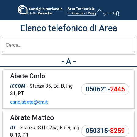
Elenco telefonico di Area
- A -
Abete Carlo
ICCOM
- Stanza 35, Ed. B, Ing.
050621-
2445
21, PT
carlo.abete@cnr.it
Abrate Matteo
IIT
- Stanza ISTI C25a, Ed. B, Ing.
050315-
8259
8-19, P1