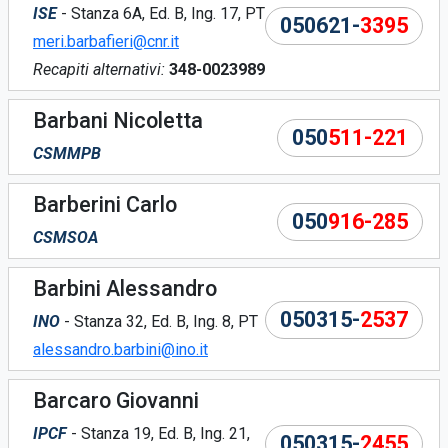
ISE
- Stanza 6A, Ed. B, Ing. 17, PT
050621-
3395
meri.barbafieri@cnr.it
Recapiti alternativi:
348-0023989
Barbani Nicoletta
050
511-221
CSMMPB
Barberini Carlo
050
916-285
CSMSOA
Barbini Alessandro
050315-
2537
INO
- Stanza 32, Ed. B, Ing. 8, PT
alessandro.barbini@ino.it
Barcaro Giovanni
IPCF
- Stanza 19, Ed. B, Ing. 21,
050315-
2455