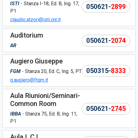
ISTI
- Stanza I-18, Ed. B, Ing. 17,
050621-
2899
P1
claudio.atzori@isti.cnr.it
Auditorium
050621-
2074
AR
Augiero Giuseppe
050315-
8333
FGM
- Stanza 20, Ed. C, Ing. 5, PT
g.augiero@ftgm.it
Aula Riunioni/Seminari-
Common Room
050621-
2745
IBBA
- Stanza 75, Ed. B, Ing. 11,
P1
Aula L.C.I.