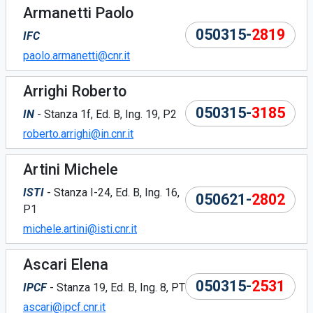
Armanetti Paolo
050315-
2819
IFC
paolo.armanetti@cnr.it
Arrighi Roberto
050315-
3185
IN
- Stanza 1f, Ed. B, Ing. 19, P2
roberto.arrighi@in.cnr.it
Artini Michele
ISTI
- Stanza I-24, Ed. B, Ing. 16,
050621-
2802
P1
michele.artini@isti.cnr.it
Ascari Elena
050315-
2531
IPCF
- Stanza 19, Ed. B, Ing. 8, PT
ascari@ipcf.cnr.it