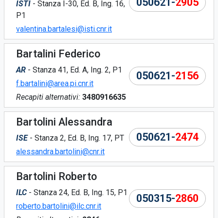
050621-
2905
ISTI
- Stanza I-30, Ed. B, Ing. 16,
P1
valentina.bartalesi@isti.cnr.it
Bartalini Federico
AR
- Stanza 41, Ed. A, Ing. 2, P1
050621-
2156
f.bartalini@area.pi.cnr.it
Recapiti alternativi:
3480916635
Bartolini Alessandra
050621-
2474
ISE
- Stanza 2, Ed. B, Ing. 17, PT
alessandra.bartolini@cnr.it
Bartolini Roberto
ILC
- Stanza 24, Ed. B, Ing. 15, P1
050315-
2860
roberto.bartolini@ilc.cnr.it