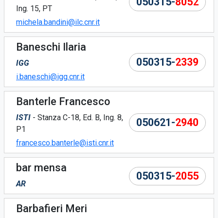
050315-
8052
Ing. 15, PT
michela.bandini@ilc.cnr.it
Baneschi Ilaria
050315-
2339
IGG
i.baneschi@igg.cnr.it
Banterle Francesco
ISTI
- Stanza C-18, Ed. B, Ing. 8,
050621-
2940
P1
francesco.banterle@isti.cnr.it
bar mensa
050315-
2055
AR
Barbafieri Meri