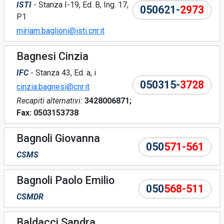
ISTI
- Stanza I-19, Ed. B, Ing. 17,
050621-
2973
P1
miriam.baglioni@isti.cnr.it
Bagnesi Cinzia
IFC
- Stanza 43, Ed. a, i
050315-
3728
cinzia.bagnesi@cnr.it
Recapiti alternativi:
3428006871;
Fax: 0503153738
Bagnoli Giovanna
050
571-561
CSMS
Bagnoli Paolo Emilio
050
568-511
CSMDR
Baldacci Sandra