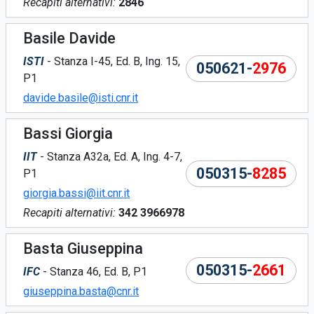
Recapiti alternativi:
2846
Basile Davide
ISTI
- Stanza I-45, Ed. B, Ing. 15,
050621-
2976
P1
davide.basile@isti.cnr.it
Bassi Giorgia
IIT
- Stanza A32a, Ed. A, Ing. 4-7,
050315-
8285
P1
giorgia.bassi@iit.cnr.it
Recapiti alternativi:
342 3966978
Basta Giuseppina
050315-
2661
IFC
- Stanza 46, Ed. B, P1
giuseppina.basta@cnr.it