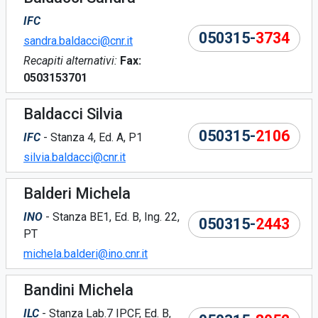
IFC
050315-
3734
sandra.baldacci@cnr.it
Recapiti alternativi:
Fax:
0503153701
Baldacci Silvia
050315-
2106
IFC
- Stanza 4, Ed. A, P1
silvia.baldacci@cnr.it
Balderi Michela
INO
- Stanza BE1, Ed. B, Ing. 22,
050315-
2443
PT
michela.balderi@ino.cnr.it
Bandini Michela
ILC
- Stanza Lab.7 IPCF, Ed. B,