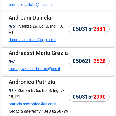
emilio.ancillotti@iit.cnr.it
Andreani Daniela
IGG
- Stanza 29, Ed. B, Ing. 13,
050315-
2381
PT
daniela.andreani@igg.cnr.it
Andreassi Maria Grazia
050621-
2628
IFC
mariagrazia.andreassi@cnr.it
Andronico Patrizia
IIT
- Stanza B76a, Ed. B, Ing. 7-
050315-
2090
18, P1
patrizia.andronico@iit.cnr.it
Recapiti alternativi:
348 8260779